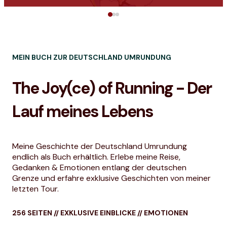
Auf meiner Seite findest du persönliche Geschichten,
Motivationshilfen und vieles mehr. Lass uns gemeinsam
die Laufstrecken erkunden, Ziele setzen und vor allem
jede Minute davon genießen. Denn für mich ist Laufen
nicht nur ein Weg zur körperlichen Fitness, sondern
MEIN BUCH ZUR DEUTSCHLAND UMRUNDUNG
auch eine Reise zu innerem Wohlbefinden und Glück.
The Joy(ce) of Running - Der
Begleite mich auf dieser Reise, teile deine eigenen
Erfahrungen und lass uns gemeinsam die Freude am
Lauf meines Lebens
Laufen feiern!
Meine Geschichte der Deutschland Umrundung
endlich als Buch erhältlich. Erlebe meine Reise,
Gedanken & Emotionen entlang der deutschen
Grenze und erfahre exklusive Geschichten von meiner
letzten Tour.
256 SEITEN // EXKLUSIVE EINBLICKE // EMOTIONEN