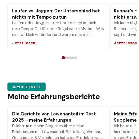
Laufen vs. Joggen: Der Unterschied hat
Runner's H
nichts mit Tempo zu tun
nicht erzw
Laufen oder Joggen – der Unterschied ist nicht
Ich laufe täg
dein Tempo. Die 10 km/h-Regel ist ein Mythos. Was
Runner's High
sich wirklich verändert und warum das dein
sagt und wie 
Training beeinflusst.
Jetzt lesen →
Jetzt lesen
JOYCE TESTET
Meine Erfahrungsberichte
Die Gerichte von Löwenanteil im Test
Meine Erfa
2025 – meine Erfahrungen
Supplement
Erfahre in meinem Blog alles über meine
Ich habe die 
Erfahrungen mit Löwenanteil: Bestellung, Versand,
hier meinen A
Geschmack & Vorteile. Ich habe die Produkte ganz
ob die Produk