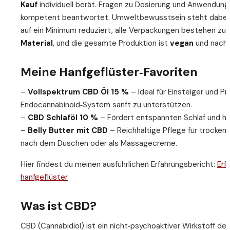
Kauf
individuell berät. Fragen zu Dosierung und Anwendung
kompetent beantwortet. Umweltbewusstsein steht dabei g
auf ein Minimum reduziert, alle Verpackungen bestehen zu
Material
, und die gesamte Produktion ist
vegan
und nachh
Meine Hanfgeflüster‑Favoriten
–
Vollspektrum CBD Öl 15 %
– Ideal für Einsteiger und Pr
Endocannabinoid‑System sanft zu unterstützen.
–
CBD Schlaföl 10 %
– Fördert entspannten Schlaf und hil
–
Belly Butter mit CBD
– Reichhaltige Pflege für trockene
nach dem Duschen oder als Massagecreme.
Hier findest du meinen ausführlichen Erfahrungsbericht:
Erf
hanfgeflüster
Was ist CBD?
CBD (Cannabidiol) ist ein nicht‑psychoaktiver Wirkstoff der