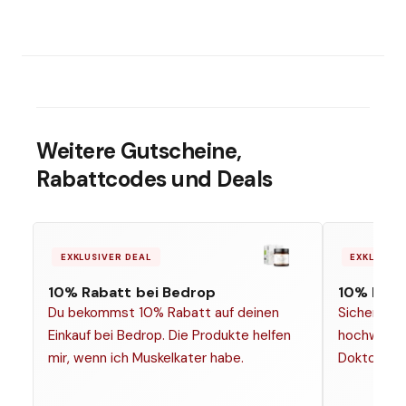
Weitere Gutscheine,
Rabattcodes und Deals
EXKLUSIVER DEAL
EXKLUSIVE
10% Rabatt
bei Bedrop
10% Raba
Du bekommst 10% Rabatt auf deinen
Sichere dir
Einkauf bei Bedrop. Die Produkte helfen
hochwerti
mir, wenn ich Muskelkater habe.
Doktor Hea
Gutschein