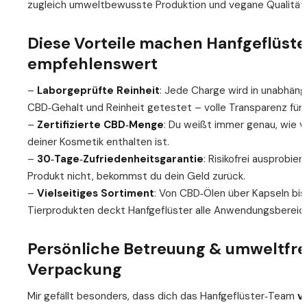
zugleich umweltbewusste Produktion und vegane Qualität –
Diese Vorteile machen Hanfgeflüste
empfehlenswert
–
Laborgeprüfte Reinheit
: Jede Charge wird in unabhäng
CBD‑Gehalt und Reinheit getestet – volle Transparenz für 
–
Zertifizierte CBD‑Menge
: Du weißt immer genau, wie v
deiner Kosmetik enthalten ist.
–
30‑Tage‑Zufriedenheitsgarantie
: Risikofrei ausprobiere
Produkt nicht, bekommst du dein Geld zurück.
–
Vielseitiges Sortiment
: Von CBD‑Ölen über Kapseln bis
Tierprodukten deckt Hanfgeflüster alle Anwendungsbereic
Persönliche Betreuung & umweltfr
Verpackung
Mir gefällt besonders, dass dich das Hanfgeflüster‑Team
v