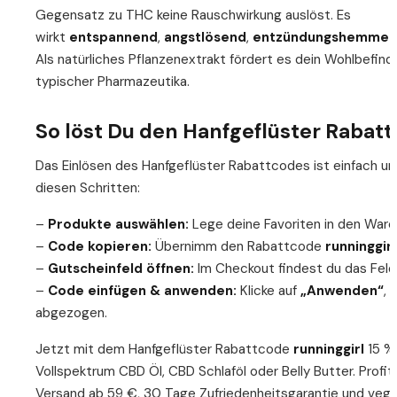
Gegensatz zu THC keine Rauschwirkung auslöst. Es
wirkt
entspannend
,
angstlösend
,
entzündungshemme
Als natürliches Pflanzenextrakt fördert es dein Wohlbefi
typischer Pharmazeutika.
So löst Du den Hanfgeflüster Rabatt
Das Einlösen des Hanfgeflüster Rabattcodes ist einfach und
diesen Schritten:
–
Produkte auswählen:
Lege deine Favoriten in den Ware
–
Code kopieren:
Übernimm den Rabattcode
runninggirl
–
Gutscheinfeld öffnen:
Im Checkout findest du das Feld
–
Code einfügen & anwenden:
Klicke auf
„Anwenden“
, 
abgezogen.
Jetzt mit dem Hanfgeflüster Rabattcode
runninggirl
15 % 
Vollspektrum CBD Öl, CBD Schlaföl oder Belly Butter. Profi
Versand ab 59 €, 30 Tage Zufriedenheitsgarantie und vega