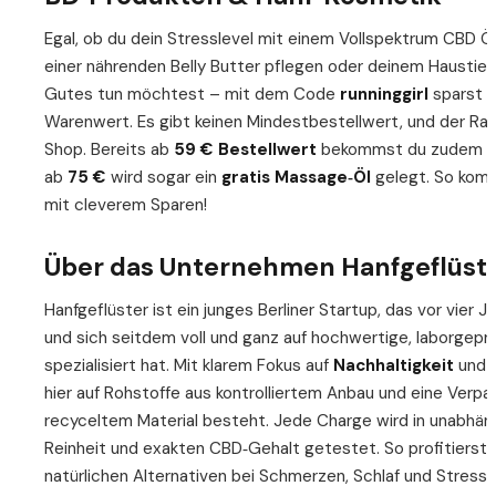
Egal, ob du dein Stresslevel mit einem Vollspektrum CBD Ö
einer nährenden Belly Butter pflegen oder deinem Haustie
Gutes tun möchtest – mit dem Code
runninggirl
sparst 
Warenwert. Es gibt keinen Mindestbestellwert, und der Raba
Shop. Bereits ab
59 € Bestellwert
bekommst du zudem
ab
75 €
wird sogar ein
gratis Massage‑Öl
gelegt. So komb
mit cleverem Sparen!
Über das Unternehmen Hanfgeflüst
Hanfgeflüster ist ein junges Berliner Startup, das vor vier
und sich seitdem voll und ganz auf hochwertige, laborgep
spezialisiert hat. Mit klarem Fokus auf
Nachhaltigkeit
und
hier auf Rohstoffe aus kontrolliertem Anbau und eine Verpa
recyceltem Material besteht. Jede Charge wird in unabhäng
Reinheit und exakten CBD‑Gehalt getestet. So profitierst 
natürlichen Alternativen bei Schmerzen, Schlaf und Stress