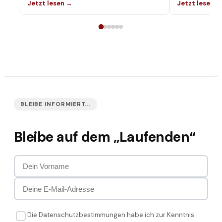
Jetzt lesen →
Jetzt lesen →
drinsteckt!
genau getest
BLEIBE INFORMIERT...
Bleibe auf dem „Laufenden“
Die Datenschutzbestimmungen habe ich zur Kenntnis