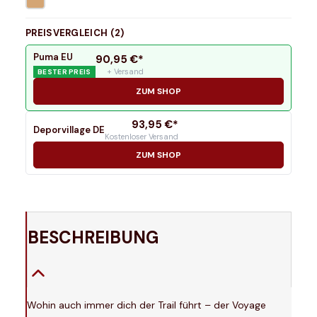
PREISVERGLEICH (
2
)
Puma EU
90,95
€*
+ Versand
BESTER PREIS
ZUM SHOP
93,95
€*
Deporvillage DE
Kostenloser Versand
ZUM SHOP
BESCHREIBUNG
Wohin auch immer dich der Trail führt – der Voyage