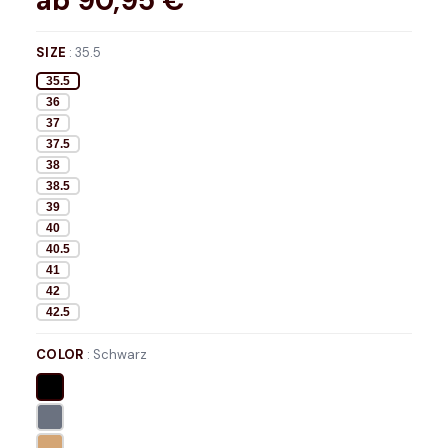
ab
90,95
€*
SIZE
:
35.5
35.5
36
37
37.5
38
38.5
39
40
40.5
41
42
42.5
COLOR
:
Schwarz