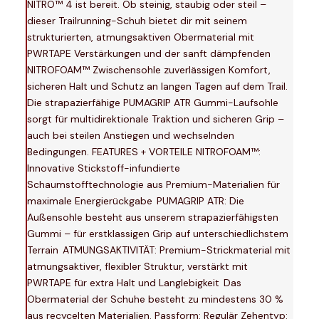
NITRO™ 4 ist bereit. Ob steinig, staubig oder steil –
dieser Trailrunning-Schuh bietet dir mit seinem
strukturierten, atmungsaktiven Obermaterial mit
PWRTAPE Verstärkungen und der sanft dämpfenden
NITROFOAM™ Zwischensohle zuverlässigen Komfort,
sicheren Halt und Schutz an langen Tagen auf dem Trail.
Die strapazierfähige PUMAGRIP ATR Gummi-Laufsohle
sorgt für multidirektionale Traktion und sicheren Grip –
auch bei steilen Anstiegen und wechselnden
Bedingungen. FEATURES + VORTEILE NITROFOAM™:
Innovative Stickstoff-infundierte
Schaumstofftechnologie aus Premium-Materialien für
maximale Energierückgabe PUMAGRIP ATR: Die
Außensohle besteht aus unserem strapazierfähigsten
Gummi – für erstklassigen Grip auf unterschiedlichstem
Terrain ATMUNGSAKTIVITÄT: Premium-Strickmaterial mit
atmungsaktiver, flexibler Struktur, verstärkt mit
PWRTAPE für extra Halt und Langlebigkeit Das
Obermaterial der Schuhe besteht zu mindestens 30 %
aus recycelten Materialien. Passform: Regulär Zehentyp: