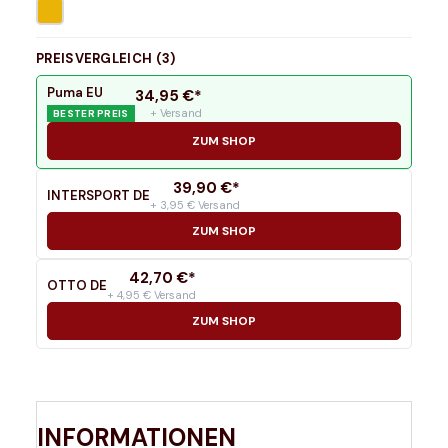
PREISVERGLEICH (
3
)
Puma EU
34,95
€*
+ Versand
BESTER PREIS
ZUM SHOP
39,90
€*
INTERSPORT DE
+ 3,95 € Versand
ZUM SHOP
42,70
€*
OTTO DE
+ 4,95 € Versand
ZUM SHOP
INFORMATIONEN