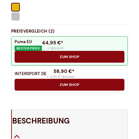
PREISVERGLEICH (
2
)
Puma EU
44,95
€*
+ Versand
BESTER PREIS
ZUM SHOP
58,90
€*
INTERSPORT DE
+ 3,95 € Versand
ZUM SHOP
BESCHREIBUNG