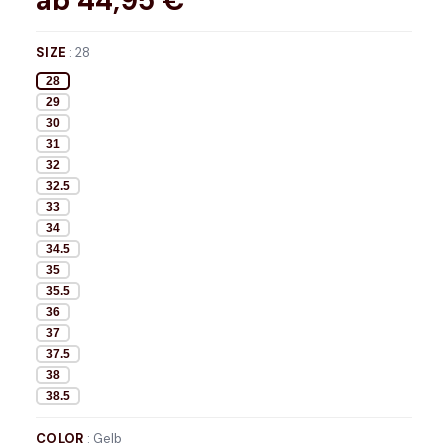
ab
44,95
€*
SIZE
:
28
28
29
30
31
32
32.5
33
34
34.5
35
35.5
36
37
37.5
38
38.5
COLOR
:
Gelb