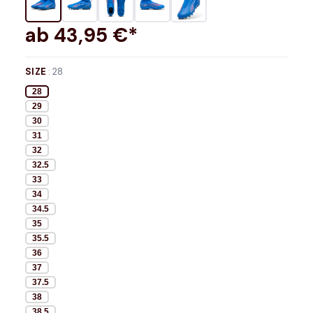
ab
43,95
€*
SIZE
:
28
28
29
30
31
32
32.5
33
34
34.5
35
35.5
36
37
37.5
38
38.5