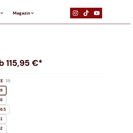
Magazin
ab
115,95
€*
ZE
:
39
39
40
40.5
41
42