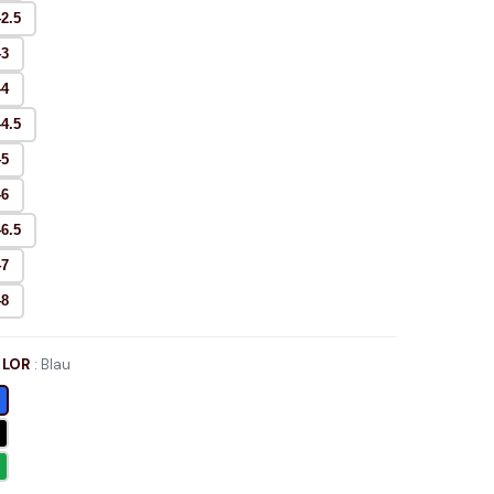
42.5
43
44
44.5
45
46
46.5
47
48
LOR
:
Blau