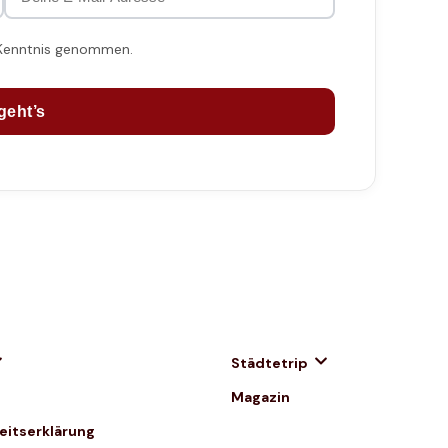
 Kenntnis genommen.
geht’s
Städtetrip
Magazin
heitserklärung