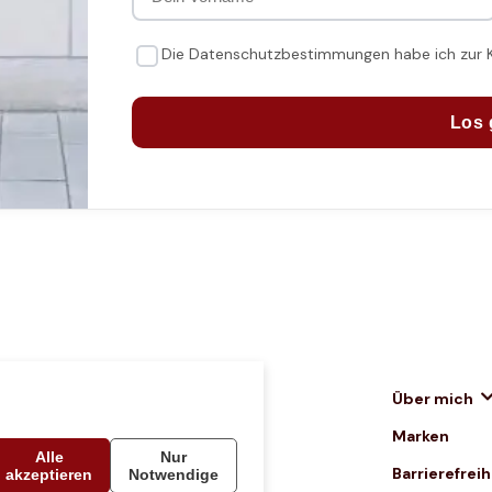
Die Datenschutzbestimmungen habe ich zur
Los 
Home
Über mich
Rabattcodes
Marken
Alle
Nur
Kontakt
Barrierefrei
akzeptieren
Notwendige