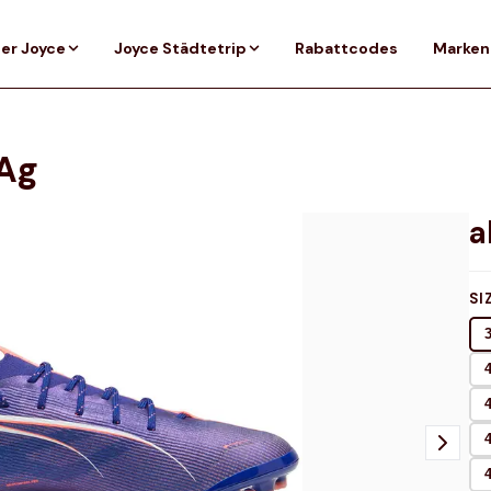
er Joyce
Joyce Städtetrip
Rabattcodes
Marken
 Ag
SI