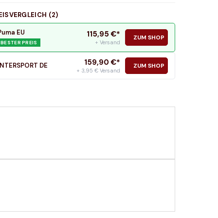
EISVERGLEICH (
2
)
Puma EU
115,95
€*
ZUM SHOP
+ Versand
BESTER PREIS
159,90
€*
INTERSPORT DE
ZUM SHOP
+ 3,95 € Versand