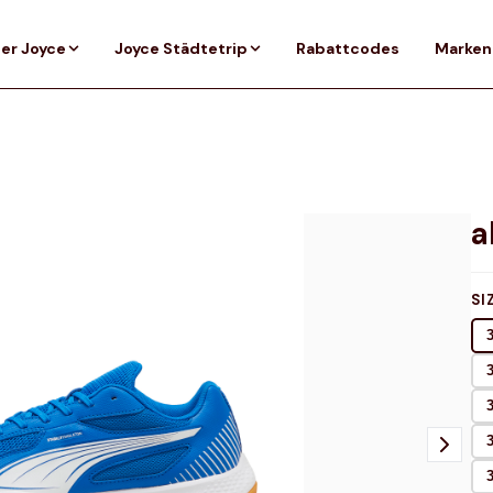
er Joyce
Joyce Städtetrip
Rabattcodes
Marken
SI