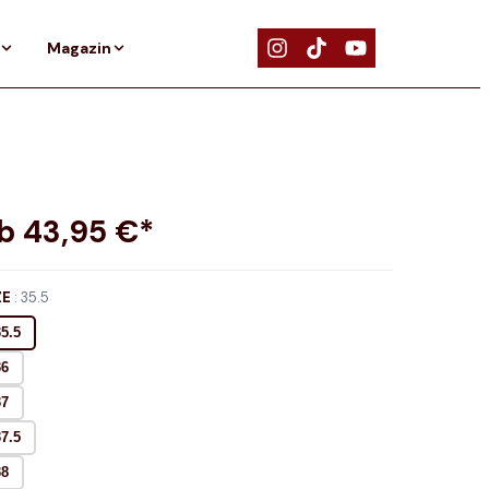
Magazin
ab
43,95
€*
ZE
:
35.5
35.5
36
37
37.5
38