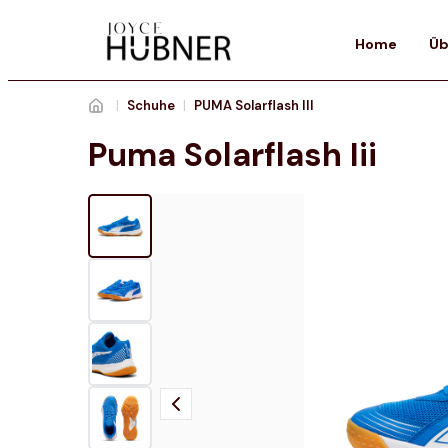
Home
Üb
|
Schuhe
|
PUMA Solarflash III
Puma Solarflash Iii