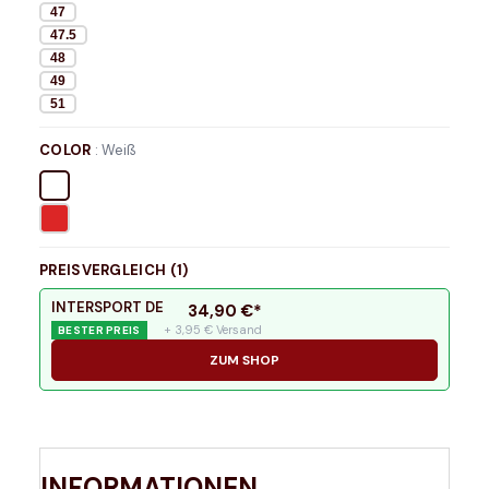
47
47.5
48
49
51
COLOR
:
Weiß
PREISVERGLEICH (
1
)
INTERSPORT DE
34,90
€*
+ 3,95 € Versand
BESTER PREIS
ZUM SHOP
INFORMATIONEN