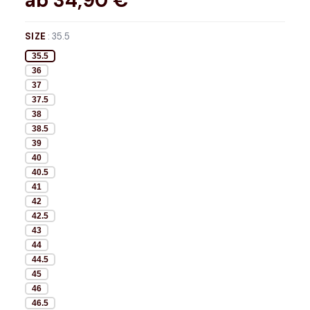
ab
34,90
€*
SIZE
:
35.5
35.5
36
37
37.5
38
38.5
39
40
40.5
41
42
42.5
43
44
44.5
45
46
46.5