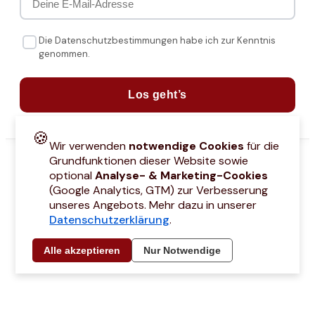
Die Datenschutzbestimmungen habe ich zur Kenntnis
genommen.
Los geht’s
🍪
Wir verwenden
notwendige Cookies
für die
Grundfunktionen dieser Website sowie
optional
Analyse- & Marketing-Cookies
(Google Analytics, GTM) zur Verbesserung
unseres Angebots. Mehr dazu in unserer
Datenschutzerklärung
.
attcodes
Kontakt
Über mich
Marken
Barrierefreiheitserklärung
Städtetri
Alle akzeptieren
Nur Notwendige
© 2021 –
2026
by Joyce Hübner | All Rights Reserved
Impressum
Datenschutz
AGB