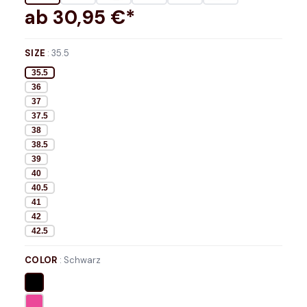
ab
30,95
€*
SIZE
:
35.5
35.5
36
37
37.5
38
38.5
39
40
40.5
41
42
42.5
COLOR
:
Schwarz