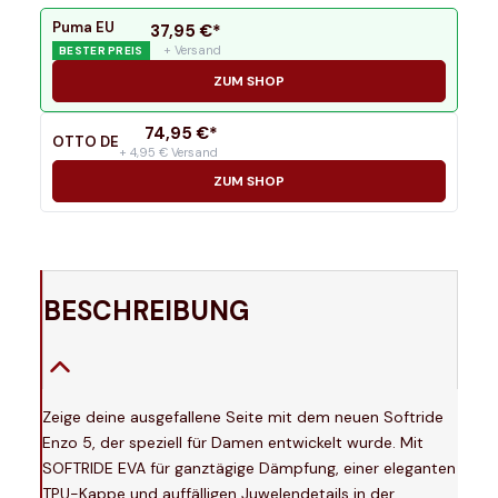
Puma EU
37,95
€*
+ Versand
BESTER PREIS
ZUM SHOP
74,95
€*
OTTO DE
+ 4,95 € Versand
ZUM SHOP
BESCHREIBUNG
Zeige deine ausgefallene Seite mit dem neuen Softride
Enzo 5, der speziell für Damen entwickelt wurde. Mit
SOFTRIDE EVA für ganztägige Dämpfung, einer eleganten
TPU-Kappe und auffälligen Juwelendetails in der