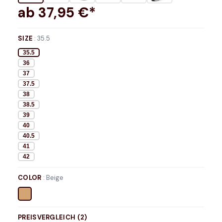
ab
37,95
€*
SIZE
:
35.5
35.5
36
37
37.5
38
38.5
39
40
40.5
41
42
COLOR
:
Beige
PREISVERGLEICH (
2
)