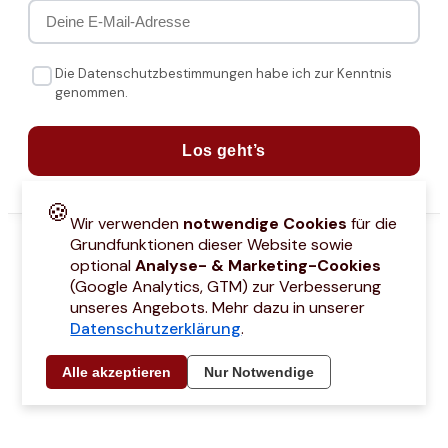
Die Datenschutzbestimmungen habe ich zur Kenntnis
genommen.
Los geht’s
🍪
Wir verwenden
notwendige Cookies
für die
Grundfunktionen dieser Website sowie
optional
Analyse- & Marketing-Cookies
(Google Analytics, GTM) zur Verbesserung
unseres Angebots. Mehr dazu in unserer
Datenschutzerklärung
.
attcodes
Kontakt
Über mich
Marken
Barrierefreiheitserklärung
Städtetri
Alle akzeptieren
Nur Notwendige
© 2021 –
2026
by Joyce Hübner | All Rights Reserved
Impressum
Datenschutz
AGB