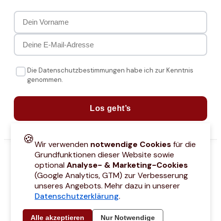
Die Datenschutzbestimmungen habe ich zur Kenntnis
genommen.
Los geht’s
🍪
Wir verwenden
notwendige Cookies
für die
Grundfunktionen dieser Website sowie
optional
Analyse- & Marketing-Cookies
(Google Analytics, GTM) zur Verbesserung
unseres Angebots. Mehr dazu in unserer
Datenschutzerklärung
.
attcodes
Kontakt
Über mich
Marken
Barrierefreiheitserklärung
Städtetri
Alle akzeptieren
Nur Notwendige