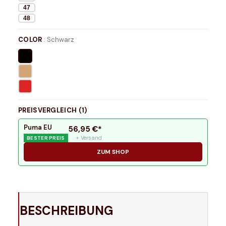
47
48
COLOR
:
Schwarz
PREISVERGLEICH (
1
)
Puma EU
56,95
€*
+ Versand
BESTER PREIS
ZUM SHOP
BESCHREIBUNG