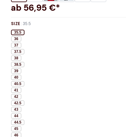
ab
56,95
€*
SIZE
:
35.5
35.5
36
37
37.5
38
38.5
39
40
40.5
41
42
42.5
43
44
44.5
45
46