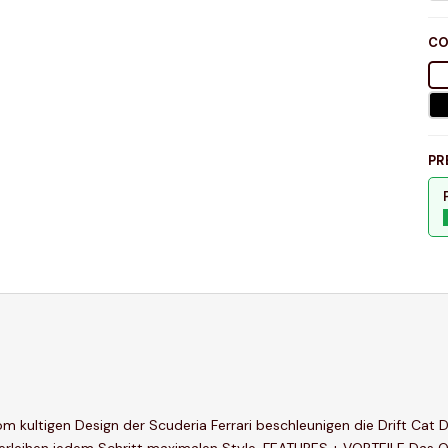
CO
PR
om kultigen Design der Scuderia Ferrari beschleunigen die Drift Cat D
i verleihen jedem Schritt maximalen Style. FEATURES + VORTEILE Da