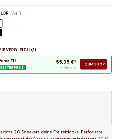
LOR
:
Weiß
EISVERGLEICH (
1
)
Puma EU
55,95
€*
ZUM SHOP
+ Versand
BESTER PREIS
ecima 2.0 Sneakers deine Freizeitlooks. Perforierte
s Obermaterial der Schuhe besteht zu mindestens 20 %