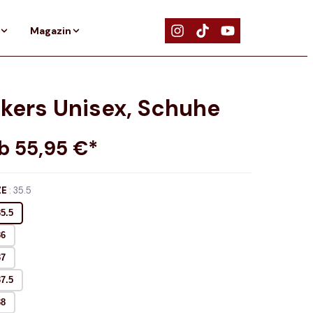
Magazin
akers Unisex, Schuhe
ab
55,95
€*
ZE
:
35.5
35.5
36
37
37.5
38