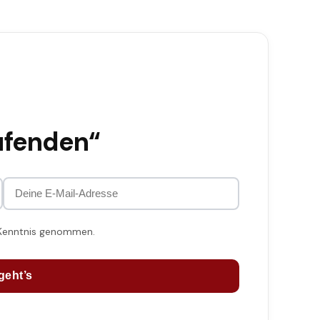
ufenden“
 Kenntnis genommen.
geht’s