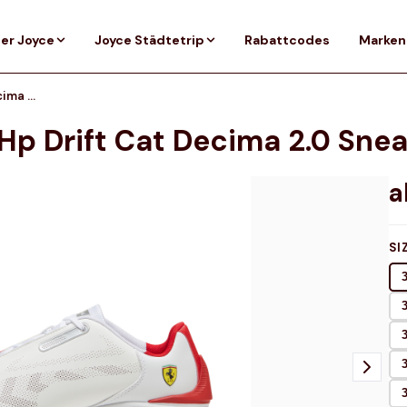
er Joyce
Joyce Städtetrip
Rabattcodes
Marken
PUMA Scuderia Ferrari HP Drift Cat Decima 2.0 Sneakers Unisex, Schuhe
Hp Drift Cat Decima 2.0 Sne
SI