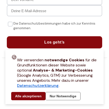
Die Datenschutzbestimmungen habe ich zur Kenntnis
genommen.
Los geht’s
🍪
Wir verwenden
notwendige Cookies
für die
Grundfunktionen dieser Website sowie
optional
Analyse- & Marketing-Cookies
(Google Analytics, GTM) zur Verbesserung
unseres Angebots. Mehr dazu in unserer
Datenschutzerklärung
.
attcodes
Kontakt
Über mich
Marken
Barrierefreiheitserklärung
Städtetri
Alle akzeptieren
Nur Notwendige
© 2021 –
2026
by Joyce Hübner | All Rights Reserved
Impressum
Datenschutz
AGB