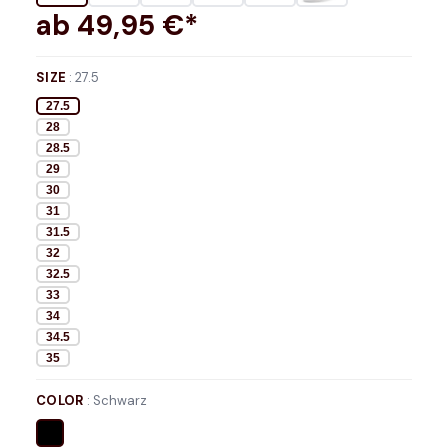
ab
49,95
€*
SIZE
:
27.5
27.5
28
28.5
29
30
31
31.5
32
32.5
33
34
34.5
35
COLOR
:
Schwarz