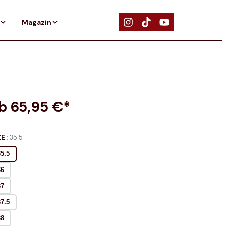
Magazin
ab
65,95
€*
ZE
:
35.5
35.5
36
37
37.5
38