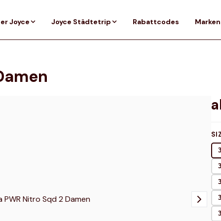
er Joyce
Joyce Städtetrip
Rabattcodes
Marken
 Damen
SI