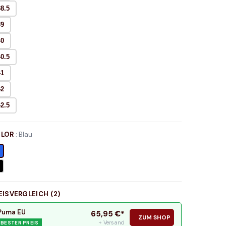
38.5
39
40
40.5
41
42
42.5
LOR
:
Blau
EISVERGLEICH (
2
)
Puma EU
65,95
€*
ZUM SHOP
+ Versand
BESTER PREIS