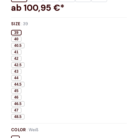
ab
100,95
€*
SIZE
:
39
39
40
40.5
41
42
42.5
43
44
44.5
45
46
46.5
47
48.5
COLOR
:
Weiß