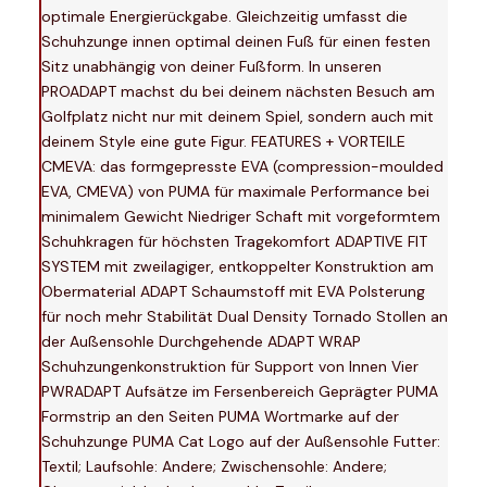
optimale Energierückgabe. Gleichzeitig umfasst die
Schuhzunge innen optimal deinen Fuß für einen festen
Sitz unabhängig von deiner Fußform. In unseren
PROADAPT machst du bei deinem nächsten Besuch am
Golfplatz nicht nur mit deinem Spiel, sondern auch mit
deinem Style eine gute Figur. FEATURES + VORTEILE
CMEVA: das formgepresste EVA (compression-moulded
EVA, CMEVA) von PUMA für maximale Performance bei
minimalem Gewicht Niedriger Schaft mit vorgeformtem
Schuhkragen für höchsten Tragekomfort ADAPTIVE FIT
SYSTEM mit zweilagiger, entkoppelter Konstruktion am
Obermaterial ADAPT Schaumstoff mit EVA Polsterung
für noch mehr Stabilität Dual Density Tornado Stollen an
der Außensohle Durchgehende ADAPT WRAP
Schuhzungenkonstruktion für Support von Innen Vier
PWRADAPT Aufsätze im Fersenbereich Geprägter PUMA
Formstrip an den Seiten PUMA Wortmarke auf der
Schuhzunge PUMA Cat Logo auf der Außensohle Futter:
Textil; Laufsohle: Andere; Zwischensohle: Andere;