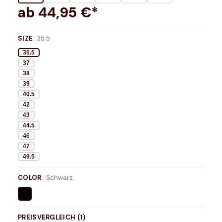
ab
44,95
€*
SIZE
:
35.5
35.5
37
38
39
40.5
42
43
44.5
46
47
49.5
COLOR
:
Schwarz
PREISVERGLEICH (
1
)