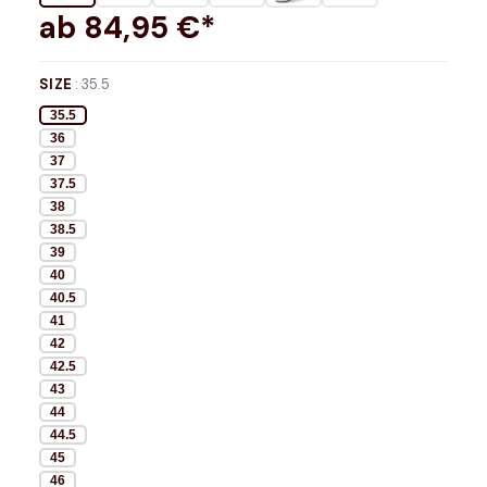
ab
84,95
€*
SIZE
:
35.5
35.5
36
37
37.5
38
38.5
39
40
40.5
41
42
42.5
43
44
44.5
45
46