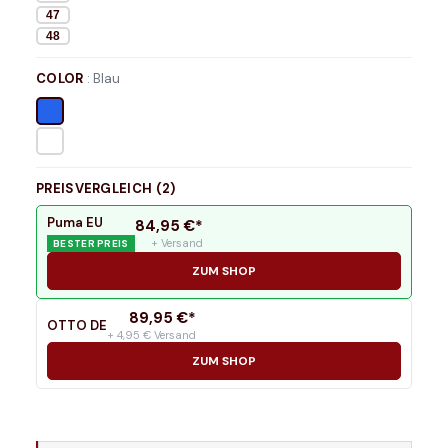
47
48
COLOR
:
Blau
PREISVERGLEICH (
2
)
Puma EU
84,95
€*
+ Versand
BESTER PREIS
ZUM SHOP
89,95
€*
OTTO DE
+ 4,95 € Versand
ZUM SHOP