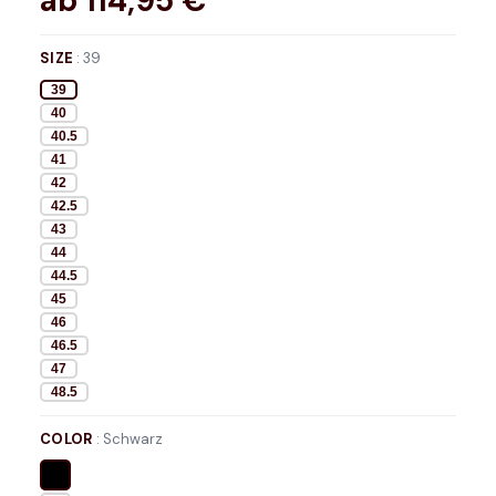
ab
114,95
€*
SIZE
:
39
39
40
40.5
41
42
42.5
43
44
44.5
45
46
46.5
47
48.5
COLOR
:
Schwarz