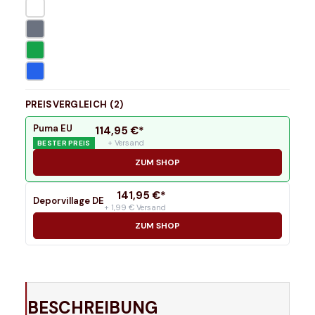
PREISVERGLEICH (
2
)
Puma EU
114,95
€*
+ Versand
BESTER PREIS
ZUM SHOP
141,95
€*
Deporvillage DE
+ 1,99 € Versand
ZUM SHOP
BESCHREIBUNG