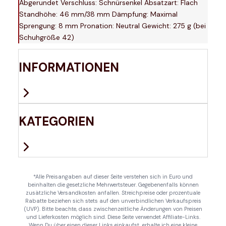
Abgerundet Verschluss: Schnürsenkel Absatzart: Flach
Standhöhe: 46 mm/38 mm Dämpfung: Maximal
Sprengung: 8 mm Pronation: Neutral Gewicht: 275 g (bei
Schuhgröße 42)
INFORMATIONEN
KATEGORIEN
*Alle Preisangaben auf dieser Seite verstehen sich in Euro und
beinhalten die gesetzliche Mehrwertsteuer. Gegebenenfalls können
zusätzliche Versandkosten anfallen. Streichpreise oder prozentuale
Rabatte beziehen sich stets auf den unverbindlichen Verkaufspreis
(UVP). Bitte beachte, dass zwischenzeitliche Änderungen von Preisen
und Lieferkosten möglich sind. Diese Seite verwendet Affiliate-Links.
Wenn Du über einen dieser Links einkaufst, erhalte ich eine kleine