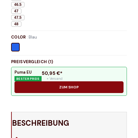
46.5
47
47.5
48
COLOR
:
Blau
PREISVERGLEICH (
1
)
Puma EU
50,95
€*
+ Versand
BESTER PREIS
ZUM SHOP
BESCHREIBUNG