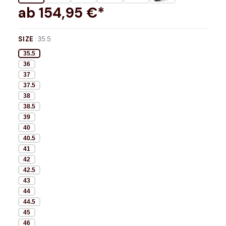
ab
154,95
€*
SIZE
:
35.5
35.5
36
37
37.5
38
38.5
39
40
40.5
41
42
42.5
43
44
44.5
45
46