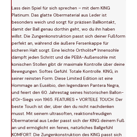
Lass dein Spiel für sich sprechen – mit dem KING
Platinum. Das glatte Obermaterial aus Leder ist
besonders weich und sorgt für präzisen Ballkontakt,
damit der Ball genau dorthin geht, wo du ihn haben
willst. Die Zungenkonstruktion passt sich deiner Fußform
perfekt an, während die äußere Fersenkappe für
sicheren Halt sorgt. Eine leichte Ortholite® Innensohle
dämpft jeden Schritt und die PEBA-Außensohle mit
konischen Stollen gibt dir maximale Kontrolle über deine
Bewegungen. Softes Gefühl. Totale Kontrolle. KING, in
seiner reinsten Form. Diese Limited Edition ist eine
Hommage an Eusébio, den legendären Pantera Negra,
und feiert den 60. Jahrestag seines historischen Ballon-
d’Or-Siegs von 1965. FEATURES + VORTEILE TOUCH: Der
beste Touch ist der, über den du nicht nachdenken
musst. Mit seinem ultrasoften, reaktionsfreudigen
Obermaterial aus Leder passt sich der KING deinem Fuß
an und ermöglicht ein feines, natürliches Ballgefühl
KOMFORT: Die Zungenkonstruktion des KING passt sich