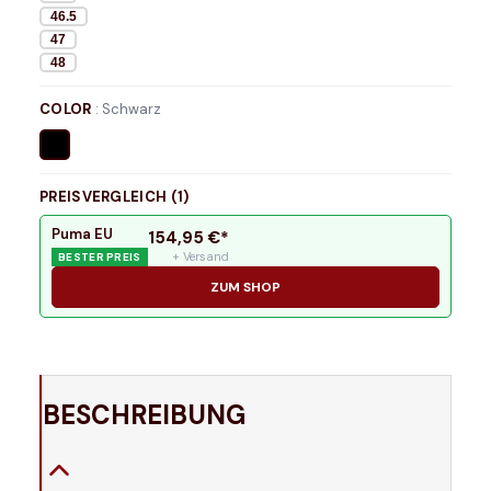
46.5
47
48
COLOR
:
Schwarz
PREISVERGLEICH (
1
)
Puma EU
154,95
€*
+ Versand
BESTER PREIS
ZUM SHOP
BESCHREIBUNG