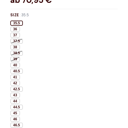
ab
70,95
€*
SIZE
:
35.5
35.5
36
37
37.5
38
38.5
39
40
40.5
41
42
42.5
43
44
44.5
45
46
46.5