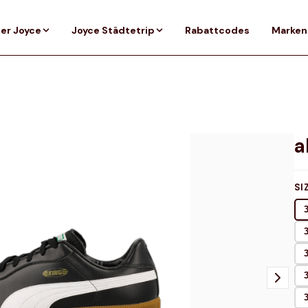
er Joyce
Joyce Städtetrip
Rabattcodes
Marken
SI