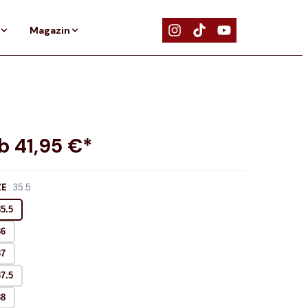
Magazin
ab
41,95
€*
ZE
:
35.5
35.5
36
37
37.5
38