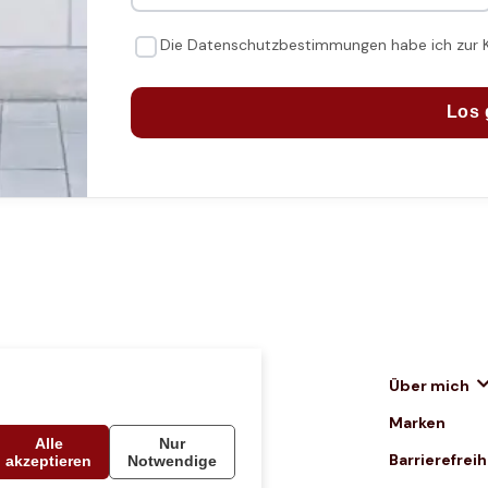
Die Datenschutzbestimmungen habe ich zur
Los 
Home
Über mich
Rabattcodes
Marken
Alle
Nur
Kontakt
Barrierefrei
akzeptieren
Notwendige