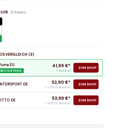
LOR
:
Schwarz
EISVERGLEICH (
3
)
Puma EU
41,95
€*
ZUM SHOP
+ Versand
BESTER PREIS
52,90
€*
INTERSPORT DE
ZUM SHOP
+ 3,95 € Versand
53,99
€*
OTTO DE
ZUM SHOP
+ 4,95 € Versand