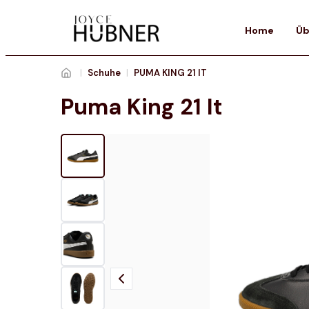
Home
Üb
|
Schuhe
|
PUMA KING 21 IT
Puma King 21 It