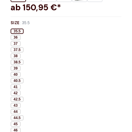
ab
150,95
€*
SIZE
:
35.5
35.5
36
37
37.5
38
38.5
39
40
40.5
41
42
42.5
43
44
44.5
45
46