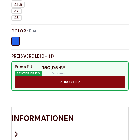
46.5
47
48
COLOR
:
Blau
PREISVERGLEICH (
1
)
Puma EU
150,95
€*
+ Versand
BESTER PREIS
ZUM SHOP
INFORMATIONEN