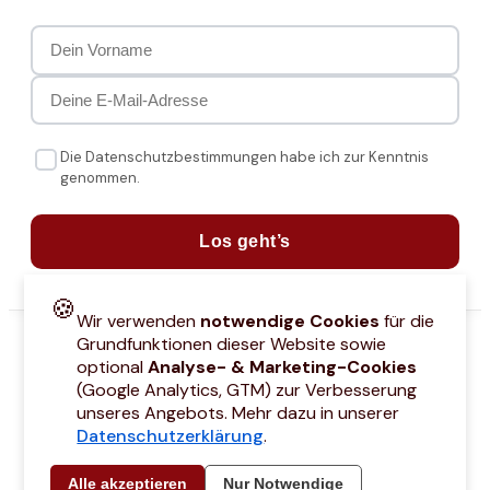
Die Datenschutzbestimmungen habe ich zur Kenntnis
genommen.
Los geht’s
🍪
Wir verwenden
notwendige Cookies
für die
Grundfunktionen dieser Website sowie
optional
Analyse- & Marketing-Cookies
(Google Analytics, GTM) zur Verbesserung
unseres Angebots. Mehr dazu in unserer
Datenschutzerklärung
.
attcodes
Kontakt
Über mich
Marken
Barrierefreiheitserklärung
Städtetri
Alle akzeptieren
Nur Notwendige