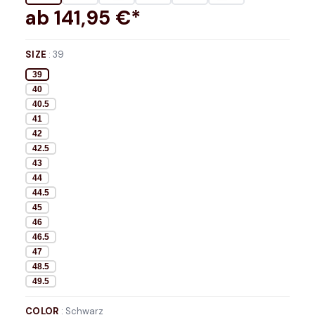
ab
141,95
€*
SIZE
:
39
39
40
40.5
41
42
42.5
43
44
44.5
45
46
46.5
47
48.5
49.5
COLOR
:
Schwarz