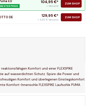
Puma EU
104,95
€*
ZUM SHOP
+ Versand
BESTER PREIS
129,95
€*
OTTO DE
ZUM SHOP
+ 4,95 € Versand
r reaktionsfähigen Komfort und einer FLEXSPIKE
tie auf wasserdichten Schutz. Spüre die Power und
nsfreudigen Komfort und überlegenen Einstiegskomfort
ormte Komfort-Innensohle FLEXSPIKE Laufsohle PUMA