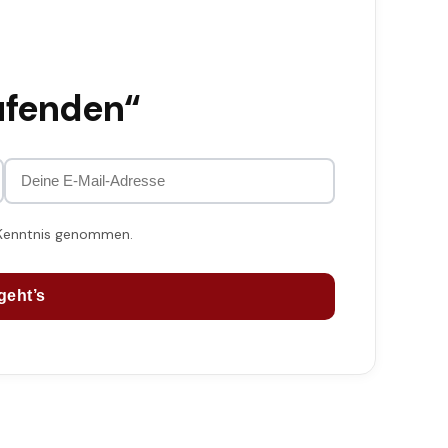
ufenden“
 Kenntnis genommen.
geht’s