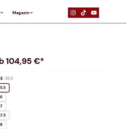
Magazin
ab
104,95
€*
ZE
:
35.5
35.5
36
37
37.5
38