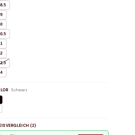
38.5
39
40
40.5
41
42
42.5
44
LOR
:
Schwarz
EISVERGLEICH (
2
)