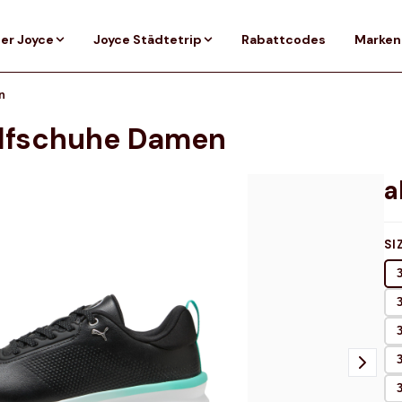
er Joyce
Joyce Städtetrip
Rabattcodes
Marken
n
olfschuhe Damen
SI