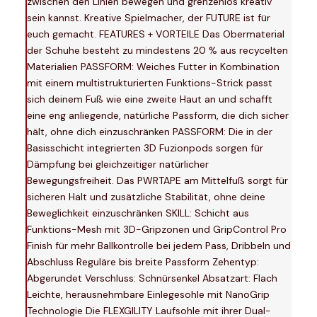
zwischen den Linien bewegen und grenzenlos kreativ
sein kannst. Kreative Spielmacher, der FUTURE ist für
euch gemacht. FEATURES + VORTEILE Das Obermaterial
der Schuhe besteht zu mindestens 20 % aus recycelten
Materialien PASSFORM: Weiches Futter in Kombination
mit einem multistrukturierten Funktions-Strick passt
sich deinem Fuß wie eine zweite Haut an und schafft
eine eng anliegende, natürliche Passform, die dich sicher
hält, ohne dich einzuschränken PASSFORM: Die in der
Basisschicht integrierten 3D Fuzionpods sorgen für
Dämpfung bei gleichzeitiger natürlicher
Bewegungsfreiheit. Das PWRTAPE am Mittelfuß sorgt für
sicheren Halt und zusätzliche Stabilität, ohne deine
Beweglichkeit einzuschränken SKILL: Schicht aus
Funktions-Mesh mit 3D-Gripzonen und GripControl Pro
Finish für mehr Ballkontrolle bei jedem Pass, Dribbeln und
Abschluss Reguläre bis breite Passform Zehentyp:
Abgerundet Verschluss: Schnürsenkel Absatzart: Flach
Leichte, herausnehmbare Einlegesohle mit NanoGrip
Technologie Die FLEXGILITY Laufsohle mit ihrer Dual-