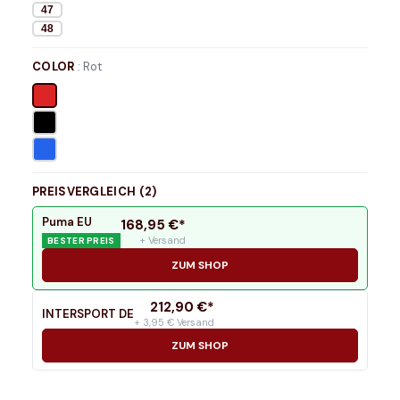
47
48
COLOR
:
Rot
PREISVERGLEICH (
2
)
Puma EU
168,95
€*
+ Versand
BESTER PREIS
ZUM SHOP
212,90
€*
INTERSPORT DE
+ 3,95 € Versand
ZUM SHOP