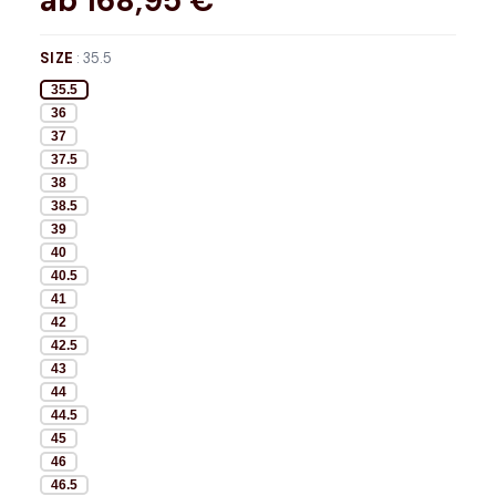
ab
168,95
€*
SIZE
:
35.5
35.5
36
37
37.5
38
38.5
39
40
40.5
41
42
42.5
43
44
44.5
45
46
46.5