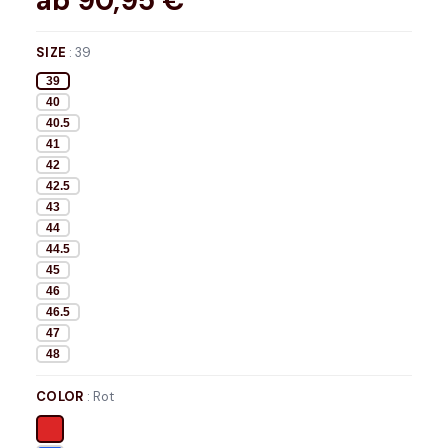
ab
90,95
€*
SIZE
:
39
39
40
40.5
41
42
42.5
43
44
44.5
45
46
46.5
47
48
COLOR
:
Rot