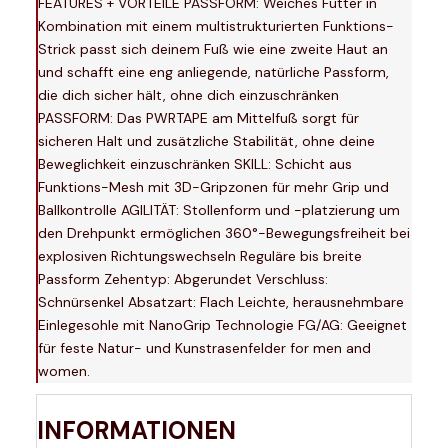
FEATURES + VORTEILE PASSFORM: Weiches Futter in
Kombination mit einem multistrukturierten Funktions-
Strick passt sich deinem Fuß wie eine zweite Haut an
und schafft eine eng anliegende, natürliche Passform,
die dich sicher hält, ohne dich einzuschränken
PASSFORM: Das PWRTAPE am Mittelfuß sorgt für
sicheren Halt und zusätzliche Stabilität, ohne deine
Beweglichkeit einzuschränken SKILL: Schicht aus
Funktions-Mesh mit 3D-Gripzonen für mehr Grip und
Ballkontrolle AGILITÄT: Stollenform und -platzierung um
den Drehpunkt ermöglichen 360°-Bewegungsfreiheit bei
explosiven Richtungswechseln Reguläre bis breite
Passform Zehentyp: Abgerundet Verschluss:
Schnürsenkel Absatzart: Flach Leichte, herausnehmbare
Einlegesohle mit NanoGrip Technologie FG/AG: Geeignet
für feste Natur- und Kunstrasenfelder for men and
women.
INFORMATIONEN