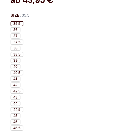
ab
43,95
€*
SIZE
:
35.5
35.5
36
37
37.5
38
38.5
39
40
40.5
41
42
42.5
43
44
44.5
45
46
46.5