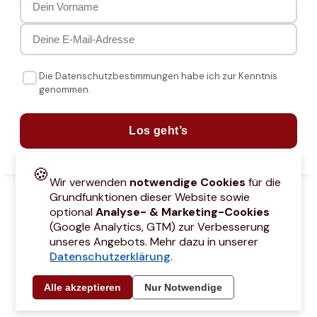
Die Datenschutzbestimmungen habe ich zur Kenntnis
genommen.
Los geht’s
🍪
Wir verwenden
notwendige Cookies
für die
Grundfunktionen dieser Website sowie
optional
Analyse- & Marketing-Cookies
(Google Analytics, GTM) zur Verbesserung
unseres Angebots. Mehr dazu in unserer
Datenschutzerklärung
.
attcodes
Kontakt
Über mich
Marken
Barrierefreiheitserklärung
Städtetri
Alle akzeptieren
Nur Notwendige
© 2021 –
2026
by Joyce Hübner | All Rights Reserved
Impressum
Datenschutz
AGB