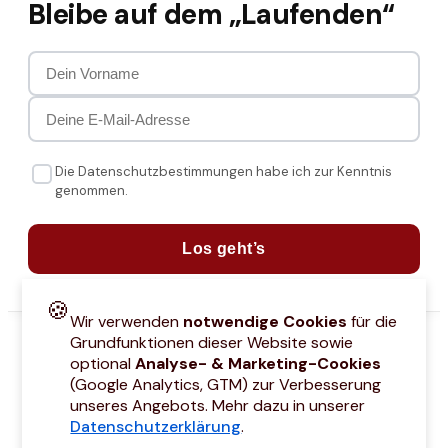
Bleibe auf dem „Laufenden“
Die Datenschutzbestimmungen habe ich zur Kenntnis
genommen.
Los geht’s
🍪
Wir verwenden
notwendige Cookies
für die
Grundfunktionen dieser Website sowie
optional
Analyse- & Marketing-Cookies
(Google Analytics, GTM) zur Verbesserung
unseres Angebots. Mehr dazu in unserer
Datenschutzerklärung
.
attcodes
Kontakt
Über mich
Marken
Barrierefreiheitserklärung
Städtetri