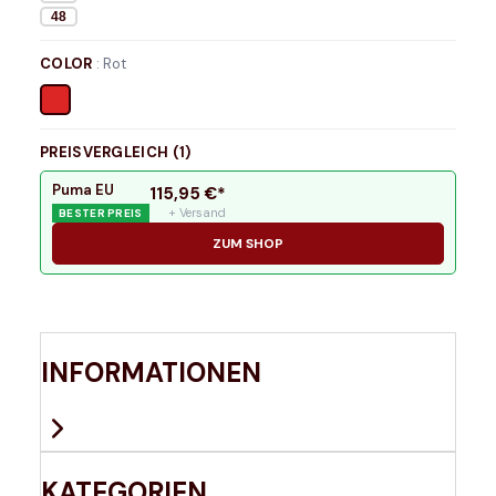
48
COLOR
:
Rot
PREISVERGLEICH (
1
)
Puma EU
115,95
€*
+ Versand
BESTER PREIS
ZUM SHOP
INFORMATIONEN
KATEGORIEN