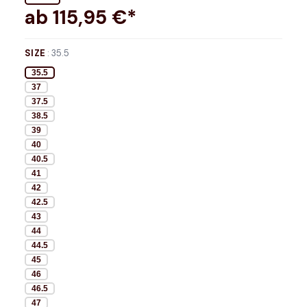
ab
115,95
€*
SIZE
:
35.5
35.5
37
37.5
38.5
39
40
40.5
41
42
42.5
43
44
44.5
45
46
46.5
47