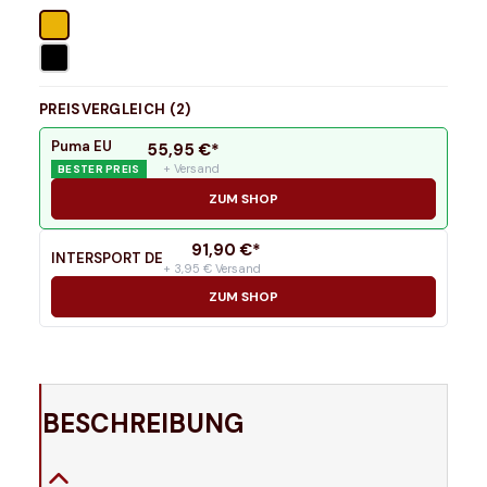
PREISVERGLEICH (
2
)
Puma EU
55,95
€*
+ Versand
BESTER PREIS
ZUM SHOP
91,90
€*
INTERSPORT DE
+ 3,95 € Versand
ZUM SHOP
BESCHREIBUNG