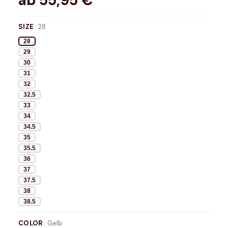
ab
55,95
€*
SIZE
:
28
28
29
30
31
32
32.5
33
34
34.5
35
35.5
36
37
37.5
38
38.5
COLOR
:
Gelb