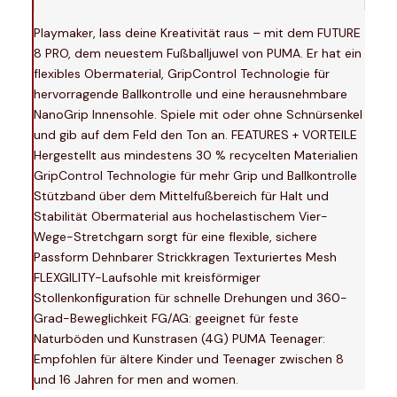
Playmaker, lass deine Kreativität raus – mit dem FUTURE
8 PRO, dem neuestem Fußballjuwel von PUMA. Er hat ein
flexibles Obermaterial, GripControl Technologie für
hervorragende Ballkontrolle und eine herausnehmbare
NanoGrip Innensohle. Spiele mit oder ohne Schnürsenkel
und gib auf dem Feld den Ton an. FEATURES + VORTEILE
Hergestellt aus mindestens 30 % recycelten Materialien
GripControl Technologie für mehr Grip und Ballkontrolle
Stützband über dem Mittelfußbereich für Halt und
Stabilität Obermaterial aus hochelastischem Vier-
Wege-Stretchgarn sorgt für eine flexible, sichere
Passform Dehnbarer Strickkragen Texturiertes Mesh
FLEXGILITY-Laufsohle mit kreisförmiger
Stollenkonfiguration für schnelle Drehungen und 360-
Grad-Beweglichkeit FG/AG: geeignet für feste
Naturböden und Kunstrasen (4G) PUMA Teenager:
Empfohlen für ältere Kinder und Teenager zwischen 8
und 16 Jahren for men and women.