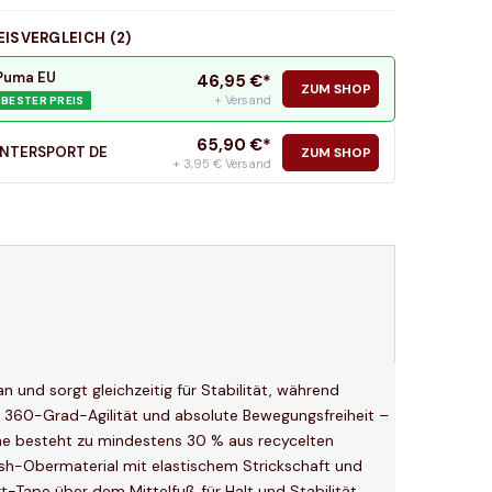
EISVERGLEICH (
2
)
Puma EU
46,95
€*
ZUM SHOP
+ Versand
BESTER PREIS
65,90
€*
INTERSPORT DE
ZUM SHOP
+ 3,95 € Versand
 und sorgt gleichzeitig für Stabilität, während
ür 360-Grad-Agilität und absolute Bewegungsfreiheit –
he besteht zu mindestens 30 % aus recycelten
Mesh-Obermaterial mit elastischem Strickschaft und
t-Tape über dem Mittelfuß für Halt und Stabilität