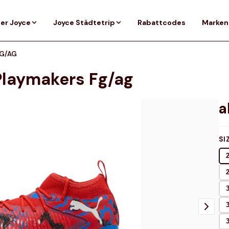
er Joyce
Joyce Städtetrip
Rabattcodes
Marken
FG/AG
Playmakers Fg/ag
SI