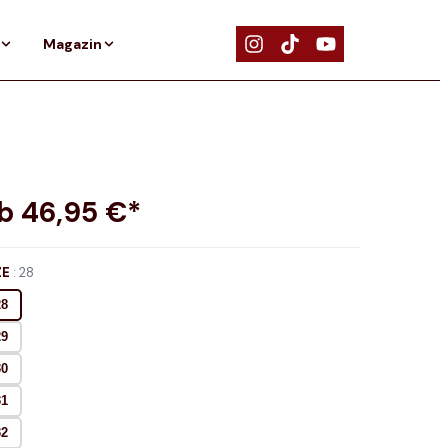
Magazin
ab
46,95
€*
ZE
:
28
28
29
30
31
32