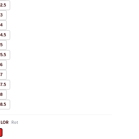
32.5
33
34
34.5
35
35.5
36
37
37.5
38
38.5
LOR
:
Rot