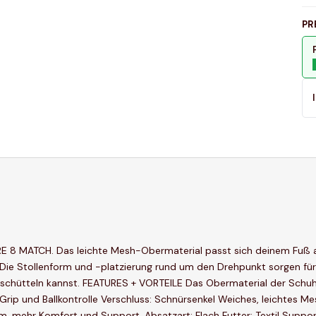
PR
RE 8 MATCH. Das leichte Mesh-Obermaterial passt sich deinem Fuß an
n. Die Stollenform und -platzierung rund um den Drehpunkt sorgen f
abschütteln kannst. FEATURES + VORTEILE Das Obermaterial der Schu
r Grip und Ballkontrolle Verschluss: Schnürsenkel Weiches, leichtes 
m, mehr Komfort und Support. Absatzart: Flach Futter: Textil Suppor