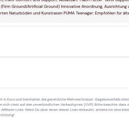
Firm Ground/Artificial Ground) Innovative Anordnung, Ausrichtung un
ten Naturböden und Kunstrasen PUMA Teenager: Empfohlen für älter
ich in Euro und beinhalten die gesetzliche Mehrwertsteuer. Gegebenenfalls könn
 sich stets auf den unverbindlichen Verkaufspreis (UVP). Bitte beachte, dass
Affiliate-Links. Wenn Du über einen dieser Links einkaufst, erhalte ich eine kle
stützung!