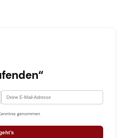
ufenden“
 Kenntnis genommen.
geht’s