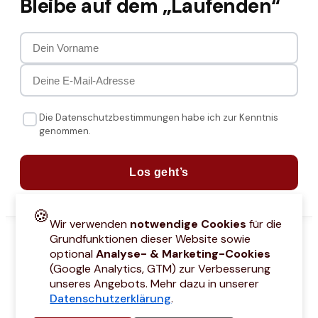
Bleibe auf dem „Laufenden“
Die Datenschutzbestimmungen habe ich zur Kenntnis
genommen.
Los geht’s
🍪
Wir verwenden
notwendige Cookies
für die
Grundfunktionen dieser Website sowie
optional
Analyse- & Marketing-Cookies
(Google Analytics, GTM) zur Verbesserung
unseres Angebots. Mehr dazu in unserer
Datenschutzerklärung
.
attcodes
Kontakt
Über mich
Marken
Barrierefreiheitserklärung
Städtetri