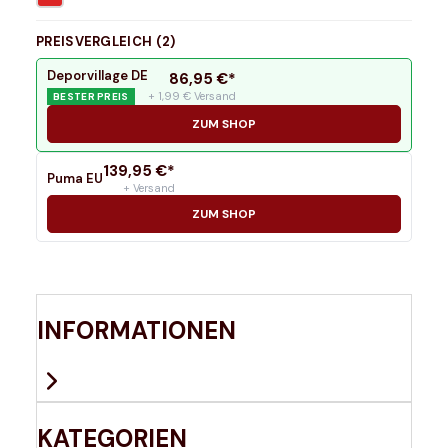
PREISVERGLEICH (
2
)
Deporvillage DE
86,95
€*
+ 1,99 € Versand
BESTER PREIS
ZUM SHOP
139,95
€*
Puma EU
+ Versand
ZUM SHOP
INFORMATIONEN
KATEGORIEN