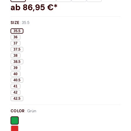
ab
86,95
€*
SIZE
:
35.5
35.5
36
37
37.5
38
38.5
39
40
40.5
41
42
42.5
COLOR
:
Grün