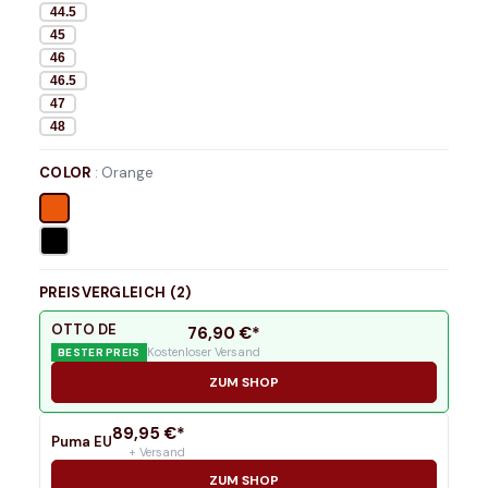
44.5
45
46
46.5
47
48
COLOR
:
Orange
PREISVERGLEICH (
2
)
OTTO DE
76,90
€*
Kostenloser Versand
BESTER PREIS
ZUM SHOP
89,95
€*
Puma EU
+ Versand
ZUM SHOP