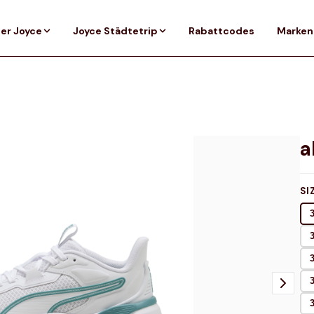
er Joyce
Joyce Städtetrip
Rabattcodes
Marken
SI