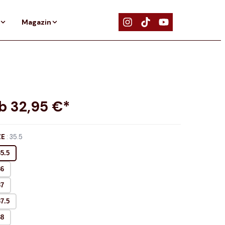
Magazin
ab
32,95
€*
ZE
:
35.5
35.5
36
37
37.5
38