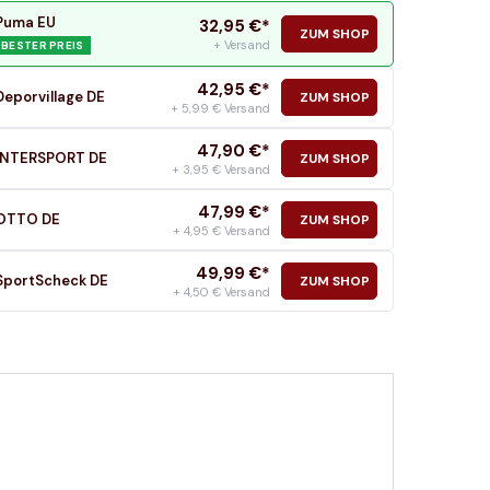
Puma EU
32,95
€*
ZUM SHOP
+ Versand
BESTER PREIS
42,95
€*
Deporvillage DE
ZUM SHOP
+ 5,99 € Versand
47,90
€*
INTERSPORT DE
ZUM SHOP
+ 3,95 € Versand
47,99
€*
OTTO DE
ZUM SHOP
+ 4,95 € Versand
49,99
€*
SportScheck DE
ZUM SHOP
+ 4,50 € Versand