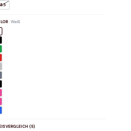
48.5
LOR
:
Weiß
EISVERGLEICH (
5
)