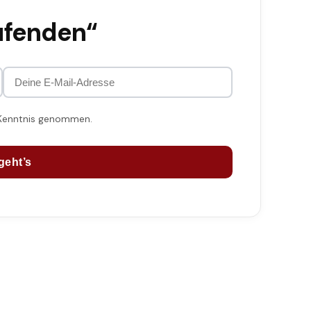
ufenden“
 Kenntnis genommen.
geht’s