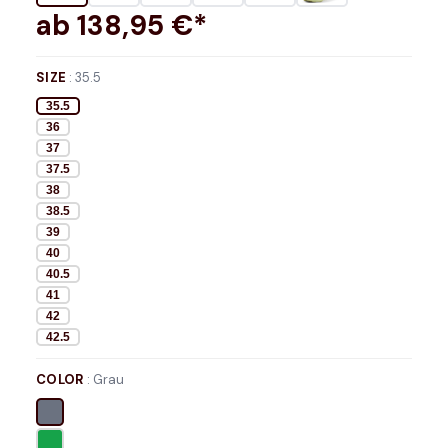
ab
138,95
€*
SIZE
:
35.5
35.5
36
37
37.5
38
38.5
39
40
40.5
41
42
42.5
COLOR
:
Grau