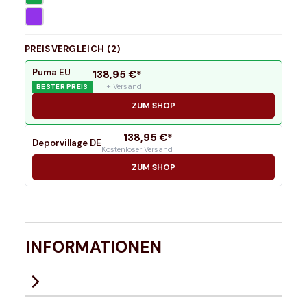
PREISVERGLEICH (
2
)
Puma EU
138,95
€*
+ Versand
BESTER PREIS
ZUM SHOP
138,95
€*
Deporvillage DE
Kostenloser Versand
ZUM SHOP
INFORMATIONEN