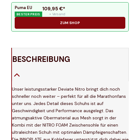
Puma EU
109,95
€*
+ Versand
BESTER PREIS
ZUM SHOP
BESCHREIBUNG
Unser leistungsstarker Deviate Nitro bringt dich noch
schneller noch weiter – perfekt für all die Marathonfans
unter uns. Jedes Detail dieses Schuhs ist auf
Geschwindigkeit und Performance ausgelegt. Das
atmungsaktive Obermaterial aus Mesh sorgt in der
Kombi mit der NITRO FOAM Zwischensohle für einen
ultraleichten Schuh mit optimalen Dämpfeigenschaften.
Die INNOPLATE aus Kohlefaser unterstützt dich dabei wie