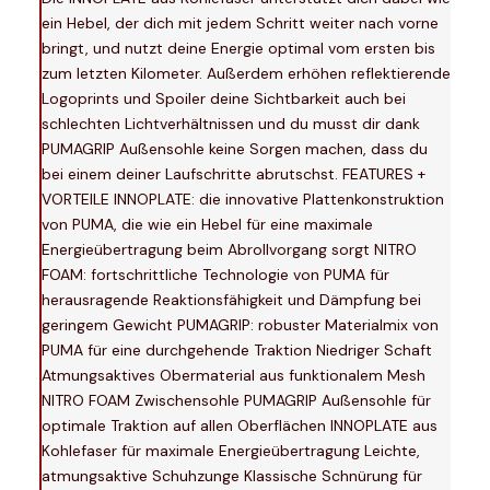
ein Hebel, der dich mit jedem Schritt weiter nach vorne
bringt, und nutzt deine Energie optimal vom ersten bis
zum letzten Kilometer. Außerdem erhöhen reflektierende
Logoprints und Spoiler deine Sichtbarkeit auch bei
schlechten Lichtverhältnissen und du musst dir dank
PUMAGRIP Außensohle keine Sorgen machen, dass du
bei einem deiner Laufschritte abrutschst. FEATURES +
VORTEILE INNOPLATE: die innovative Plattenkonstruktion
von PUMA, die wie ein Hebel für eine maximale
Energieübertragung beim Abrollvorgang sorgt NITRO
FOAM: fortschrittliche Technologie von PUMA für
herausragende Reaktionsfähigkeit und Dämpfung bei
geringem Gewicht PUMAGRIP: robuster Materialmix von
PUMA für eine durchgehende Traktion Niedriger Schaft
Atmungsaktives Obermaterial aus funktionalem Mesh
NITRO FOAM Zwischensohle PUMAGRIP Außensohle für
optimale Traktion auf allen Oberflächen INNOPLATE aus
Kohlefaser für maximale Energieübertragung Leichte,
atmungsaktive Schuhzunge Klassische Schnürung für