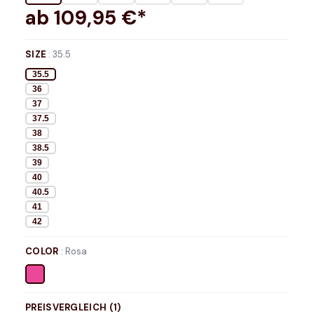
ab
109,95
€*
SIZE
:
35.5
35.5
36
37
37.5
38
38.5
39
40
40.5
41
42
COLOR
:
Rosa
PREISVERGLEICH (
1
)