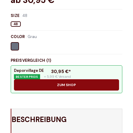
ab
30,95
€*
SIZE
:
48
48
COLOR
:
Grau
PREISVERGLEICH (
1
)
Deporvillage DE
30,95
€*
+ 5,99 € Versand
BESTER PREIS
ZUM SHOP
BESCHREIBUNG