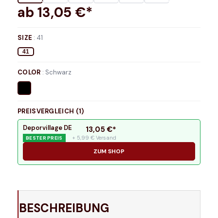
ab
13,05
€*
SIZE
:
41
41
COLOR
:
Schwarz
PREISVERGLEICH (
1
)
Deporvillage DE
13,05
€*
+ 5,99 € Versand
BESTER PREIS
ZUM SHOP
BESCHREIBUNG