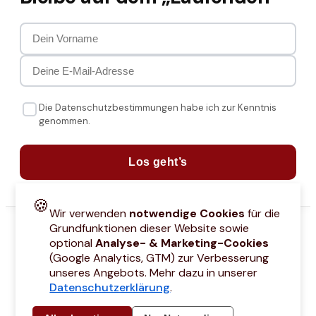
Die Datenschutzbestimmungen habe ich zur Kenntnis
genommen.
Los geht’s
🍪
Wir verwenden
notwendige Cookies
für die
Grundfunktionen dieser Website sowie
optional
Analyse- & Marketing-Cookies
(Google Analytics, GTM) zur Verbesserung
unseres Angebots. Mehr dazu in unserer
Datenschutzerklärung
.
attcodes
Kontakt
Über mich
Marken
Barrierefreiheitserklärung
Städtetri