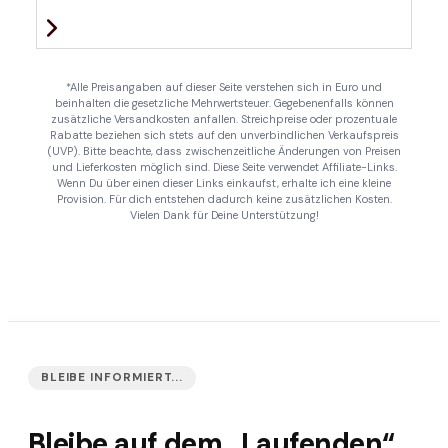
*Alle Preisangaben auf dieser Seite verstehen sich in Euro und
beinhalten die gesetzliche Mehrwertsteuer. Gegebenenfalls können
zusätzliche Versandkosten anfallen. Streichpreise oder prozentuale
Rabatte beziehen sich stets auf den unverbindlichen Verkaufspreis
(UVP). Bitte beachte, dass zwischenzeitliche Änderungen von Preisen
und Lieferkosten möglich sind. Diese Seite verwendet Affiliate-Links.
Wenn Du über einen dieser Links einkaufst, erhalte ich eine kleine
Provision. Für dich entstehen dadurch keine zusätzlichen Kosten.
Vielen Dank für Deine Unterstützung!
BLEIBE INFORMIERT...
Bleibe auf dem „Laufenden“