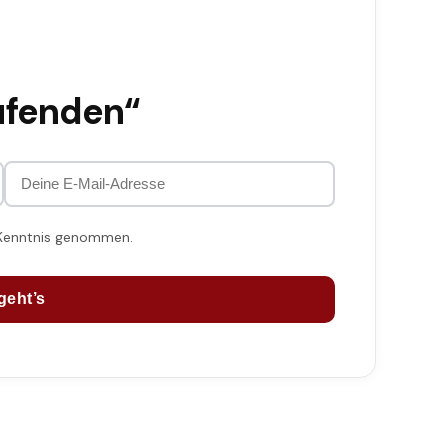
ufenden“
 Kenntnis genommen.
geht’s