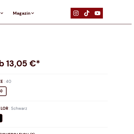
Magazin
ab
13,05
€*
ZE
:
40
40
LOR
:
Schwarz