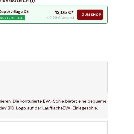
EISVERGLEICH (
1
)
Deporvillage DE
13,05
€*
ZUM SHOP
+ 5,99 € Versand
BESTER PREIS
nieren. Die konturierte EVA-Sohle bietet eine bequeme
kley B1B-Logo auf der LaufflächeEVA-Einlegesohle,