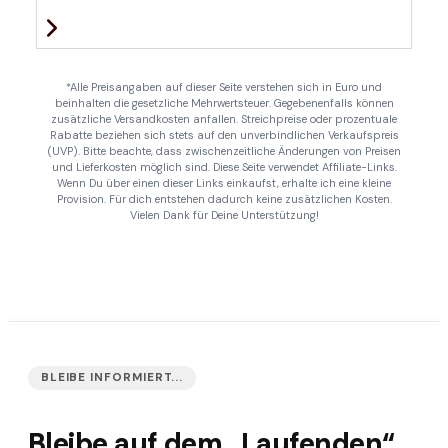
*Alle Preisangaben auf dieser Seite verstehen sich in Euro und
beinhalten die gesetzliche Mehrwertsteuer. Gegebenenfalls können
zusätzliche Versandkosten anfallen. Streichpreise oder prozentuale
Rabatte beziehen sich stets auf den unverbindlichen Verkaufspreis
(UVP). Bitte beachte, dass zwischenzeitliche Änderungen von Preisen
und Lieferkosten möglich sind. Diese Seite verwendet Affiliate-Links.
Wenn Du über einen dieser Links einkaufst, erhalte ich eine kleine
Provision. Für dich entstehen dadurch keine zusätzlichen Kosten.
Vielen Dank für Deine Unterstützung!
BLEIBE INFORMIERT...
Bleibe auf dem „Laufenden“