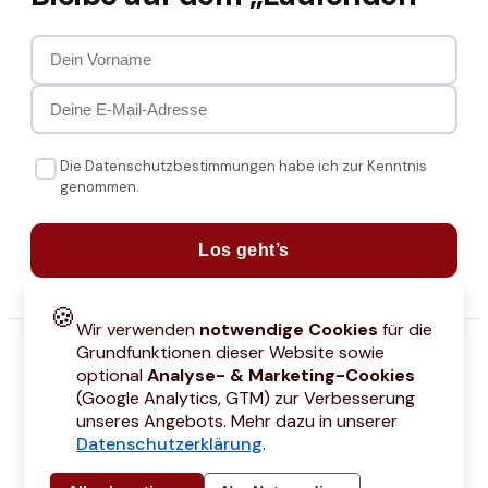
Die Datenschutzbestimmungen habe ich zur Kenntnis
genommen.
Los geht’s
🍪
Wir verwenden
notwendige Cookies
für die
Grundfunktionen dieser Website sowie
optional
Analyse- & Marketing-Cookies
(Google Analytics, GTM) zur Verbesserung
unseres Angebots. Mehr dazu in unserer
Datenschutzerklärung
.
attcodes
Kontakt
Über mich
Marken
Barrierefreiheitserklärung
Städtetri