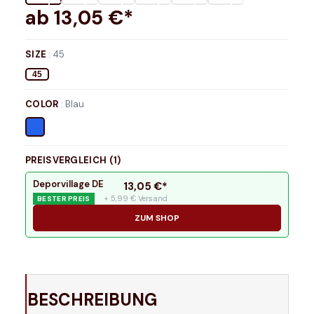
ab
13,05
€*
SIZE
:
45
45
COLOR
:
Blau
PREISVERGLEICH (
1
)
Deporvillage DE
13,05
€*
+ 5,99 € Versand
BESTER PREIS
ZUM SHOP
BESCHREIBUNG