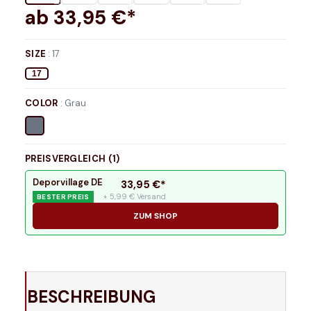
ab
33,95
€*
SIZE
:
17
17
COLOR
:
Grau
PREISVERGLEICH (
1
)
Deporvillage DE
33,95
€*
+ 5,99 € Versand
BESTER PREIS
ZUM SHOP
BESCHREIBUNG