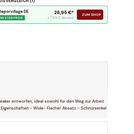
EISVERGLEICH (
1
)
Deporvillage DE
26,95
€*
ZUM SHOP
+ 7,99 € Versand
BESTER PREIS
aker entworfen, ideal sowohl für den Weg zur Arbeit
g.Eigenschaften:- Wide- Flacher Absatz - Schnürsenkel