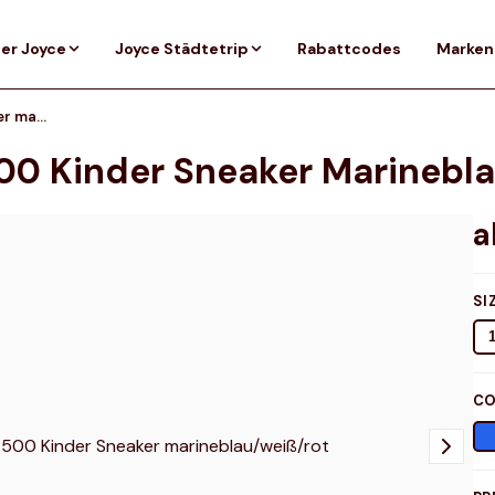
er Joyce
Joyce Städtetrip
Rabattcodes
Marken
New Balance Classic 500 Kinder Sneaker marineblau/weiß/rot
00 Kinder Sneaker Marinebl
SI
CO