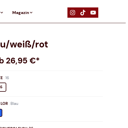
Magazin
au/weiß/rot
ab
26,95
€*
ZE
:
16
16
LOR
:
Blau