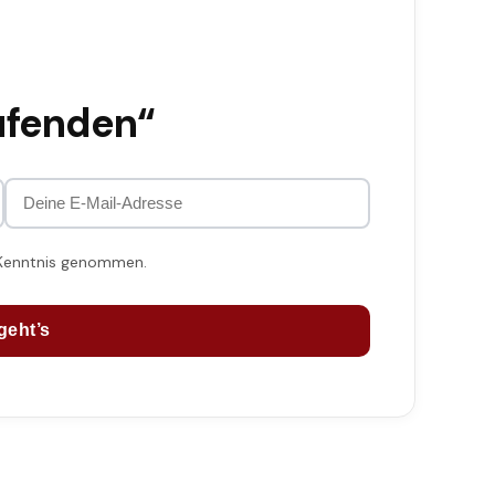
ufenden“
 Kenntnis genommen.
geht’s