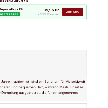
EISVERGLEICH (
1
)
Deporvillage DE
35,95
€*
ZUM SHOP
+ 5,99 € Versand
BESTER PREIS
e inspiriert ist, sind ein Synonym für Vielseitigkeit,
n sicheren und bequemen Halt, während Mesh-Einsätze
VA-Dämpfung ausgestattet, die für ein angenehmes