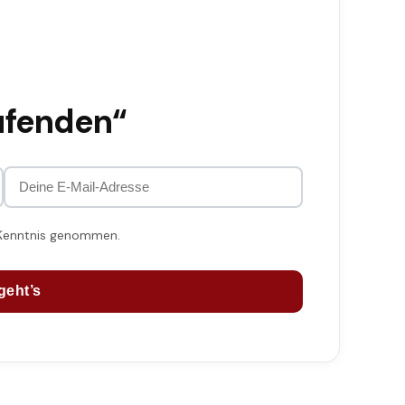
ufenden“
 Kenntnis genommen.
geht’s