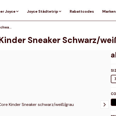
er Joyce
Joyce Städtetrip
Rabattcodes
Marken
New Balance 574 Core Kinder Sneaker schwarz/weiß/grau
Kinder Sneaker Schwarz/wei
SI
CO