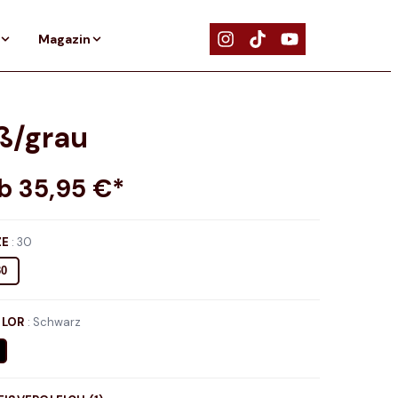
Magazin
ß/grau
ab
35,95
€*
ZE
:
30
30
LOR
:
Schwarz