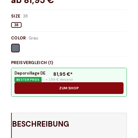
ab
81,95
€*
SIZE
:
38
38
COLOR
:
Grau
PREISVERGLEICH (
1
)
Deporvillage DE
81,95
€*
+ 1,99 € Versand
BESTER PREIS
ZUM SHOP
BESCHREIBUNG