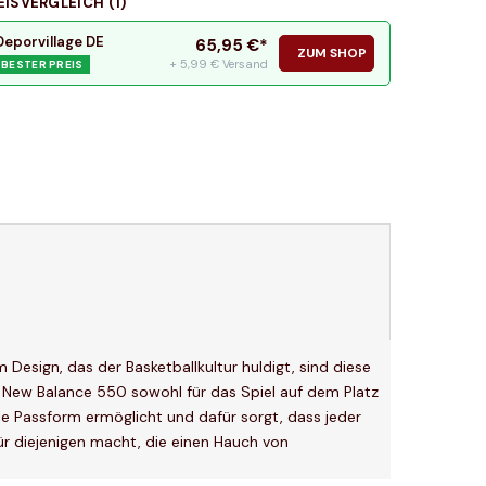
EISVERGLEICH (
1
)
Deporvillage DE
65,95
€*
ZUM SHOP
+ 5,99 € Versand
BESTER PREIS
 Design, das der Basketballkultur huldigt, sind diese
ie New Balance 550 sowohl für das Spiel auf dem Platz
le Passform ermöglicht und dafür sorgt, dass jeder
für diejenigen macht, die einen Hauch von