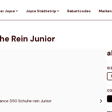
er Joyce
Joyce Städtetrip
Rabattcodes
Marken
e Rein Junior
SI
CO