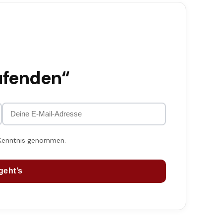
ufenden“
 Kenntnis genommen.
geht’s