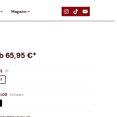
Magazin
ab
65,95
€*
ZE
:
37
37
LOR
:
Schwarz