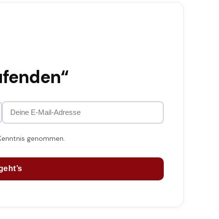
ufenden“
 Kenntnis genommen.
geht’s