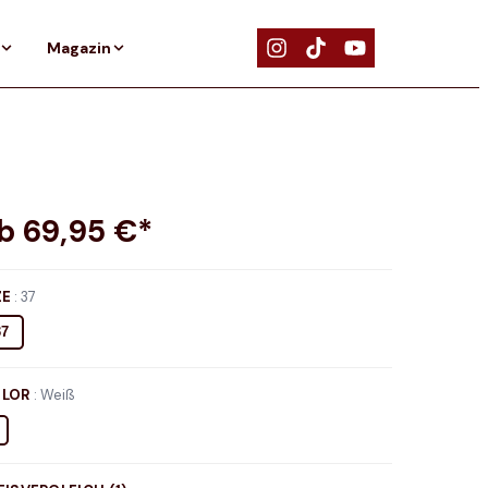
Magazin
ab
69,95
€*
ZE
:
37
37
LOR
:
Weiß