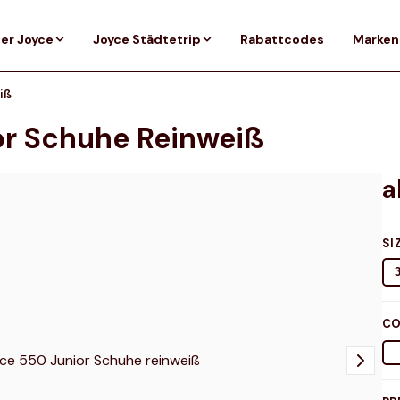
er Joyce
Joyce Städtetrip
Rabattcodes
Marken
iß
or Schuhe Reinweiß
SI
CO