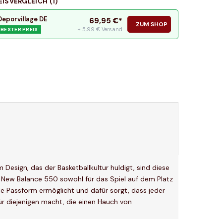
EISVERGLEICH (
1
)
Deporvillage DE
69,95
€*
ZUM SHOP
+ 5,99 € Versand
BESTER PREIS
 Design, das der Basketballkultur huldigt, sind diese
ie New Balance 550 sowohl für das Spiel auf dem Platz
le Passform ermöglicht und dafür sorgt, dass jeder
für diejenigen macht, die einen Hauch von