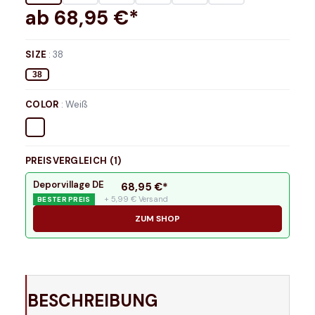
ab
68,95
€*
SIZE
:
38
38
COLOR
:
Weiß
PREISVERGLEICH (
1
)
Deporvillage DE
68,95
€*
+ 5,99 € Versand
BESTER PREIS
ZUM SHOP
BESCHREIBUNG