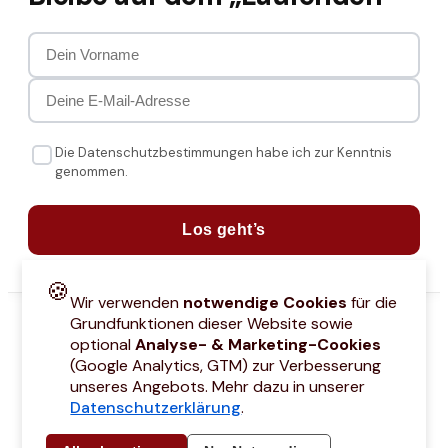
Die Datenschutzbestimmungen habe ich zur Kenntnis
genommen.
Los geht’s
🍪
Wir verwenden
notwendige Cookies
für die
Grundfunktionen dieser Website sowie
optional
Analyse- & Marketing-Cookies
(Google Analytics, GTM) zur Verbesserung
unseres Angebots. Mehr dazu in unserer
Datenschutzerklärung
.
attcodes
Kontakt
Über mich
Marken
Barrierefreiheitserklärung
Städtetri