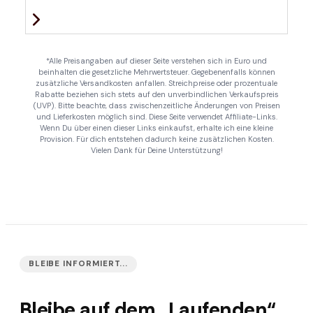
*Alle Preisangaben auf dieser Seite verstehen sich in Euro und
beinhalten die gesetzliche Mehrwertsteuer. Gegebenenfalls können
zusätzliche Versandkosten anfallen. Streichpreise oder prozentuale
Rabatte beziehen sich stets auf den unverbindlichen Verkaufspreis
(UVP). Bitte beachte, dass zwischenzeitliche Änderungen von Preisen
und Lieferkosten möglich sind. Diese Seite verwendet Affiliate-Links.
Wenn Du über einen dieser Links einkaufst, erhalte ich eine kleine
Provision. Für dich entstehen dadurch keine zusätzlichen Kosten.
Vielen Dank für Deine Unterstützung!
BLEIBE INFORMIERT...
Bleibe auf dem „Laufenden“