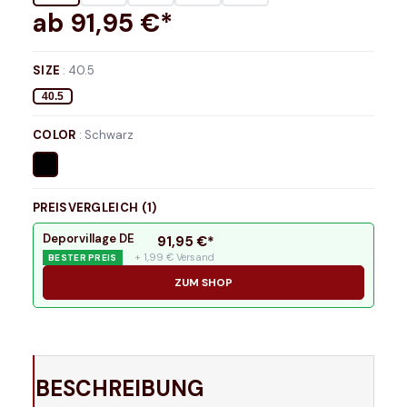
ab
91,95
€*
SIZE
:
40.5
40.5
COLOR
:
Schwarz
PREISVERGLEICH (
1
)
Deporvillage DE
91,95
€*
+ 1,99 € Versand
BESTER PREIS
ZUM SHOP
BESCHREIBUNG