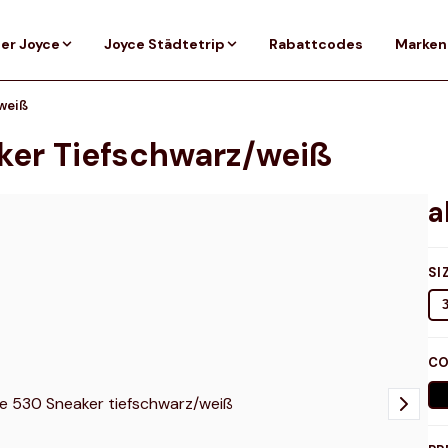
er Joyce
Joyce Städtetrip
Rabattcodes
Marken
weiß
ker Tiefschwarz/weiß
SI
CO