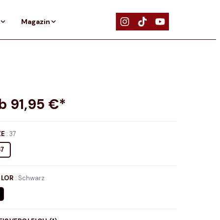
Magazin
ab
91,95
€*
ZE
:
37
37
LOR
:
Schwarz