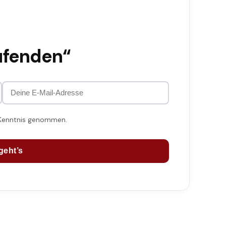
ufenden“
 Kenntnis genommen.
geht’s