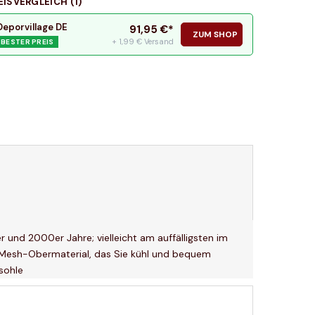
EISVERGLEICH (
1
)
Deporvillage DE
91,95
€*
ZUM SHOP
+ 1,99 € Versand
BESTER PREIS
er und 2000er Jahre; vielleicht am auffälligsten im
s Mesh-Obermaterial, das Sie kühl und bequem
sohle